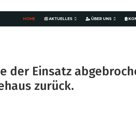
HOME
AKTUELLES
ÜBER UNS
KO
e der Einsatz abgebroch
ehaus zurück.