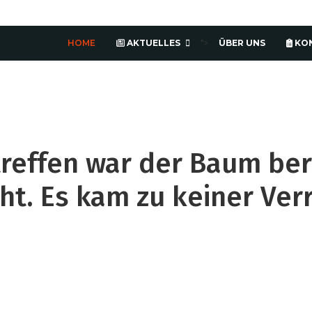
HOME
AKTUELLES
ÜBER UNS
KO
">
reffen war der Baum ber
ht. Es kam zu keiner Ve