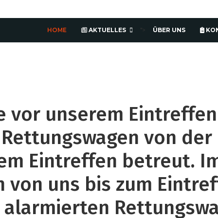
HOME
AKTUELLES
ÜBER UNS
KO
">
e vor unserem Eintreffen
 Rettungswagen von der 
em Eintreffen betreut. I
 von uns bis zum Eintref
s alarmierten Rettungsw