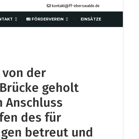
kontakt@ff-eberswalde.de
NTAKT
FÖRDERVEREIN
EINSÄTZE
">
 von der
Brücke geholt
m Anschluss
fen des für
agen betreut und