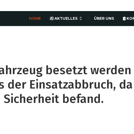
HOME
AKTUELLES
ÜBER UNS
KO
">
Fahrzeug besetzt werden
s der Einsatzabbruch, da
n Sicherheit befand.