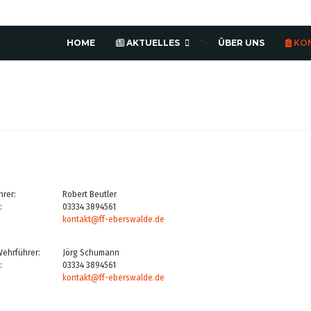
HOME
AKTUELLES
ÜBER UNS
KO
">
rer:
Robert Beutler
:
03334 3894561
kontakt@ff-eberswalde.de
 Wehrführer:
Jörg Schumann
:
03334 3894561
kontakt@ff-eberswalde.de