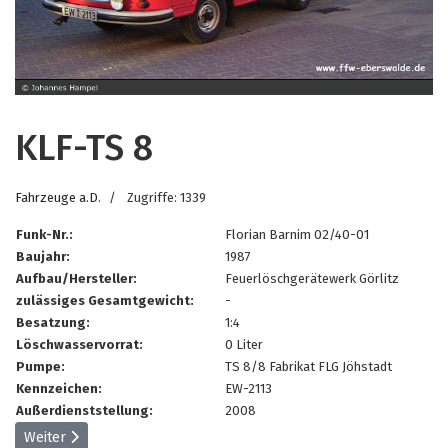
KLF-TS 8
Fahrzeuge a.D.
Zugriffe: 1339
Funk-Nr.:
Florian Barnim 02/40-01
Baujahr:
1987
Aufbau/Hersteller:
Feuerlöschgerätewerk Görlitz
zulässiges Gesamtgewicht:
-
Besatzung:
1:4
Löschwasservorrat:
0 Liter
Pumpe:
TS 8/8 Fabrikat FLG Jöhstadt
Kennzeichen:
EW-2113
Außerdienststellung:
2008
Nächster Beitrag: Tanklöschfahrzeug W50
Weiter