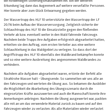
die notwendigen Sicherungsmaßnahmen ein. Bei der weiteren
Erkundung lag dann das Augenmerk auf weitere verunfallte Personen.
Hier konnte aber zum Glück Entwarnung gegeben werden.
Der Wassertrupp des HLF 10 unterstützte den Wassertrupp der LF
20/16 beim Aufbau der Wasserversorgung. Zeitgleich sicherte der
Schlauchtrupp des HLF 10 die Einsatzstelle gegen den fließenden
Verkehr ab bzw. eventuell weiter in den Wald fahrende Fahrzeuge.
Nachdem beide Trupps ihre Aufgaben erfolgreich abgearbeitet hatten,
erhielten sie den Auftrag, vom ersten Verteiler aus eine weitere
Schlauchleitung in das Waldgebiet zu verlegen. So dass dort der
Angriffstrupp des HLF 10 ebenfalls den Waldbrand bekämpfen konnte
und so eine weitere Ausbreitung des angenommen Waldbrandes zu
verhindern.
Nachdem alle Aufgaben abgearbeitet waren, ertönte der Befehl alle
Strahlrohe Wasser halt - Übungsende. So sammelten wir uns alle an
den Fahrzeugen und werteten die Übung aus. So bekamen die Ausbilder
die Möglichkeit die Abarbeitung des Übungsszenario durch die
eingesetzten Kräfte auszuwerten und auch die Mannschaft konnte ihre
Anmerkungen anbringen. Nachdem die Übung ausgewertet war, packten
alle mit an um das verwendete Material zurück zu bauen und auf den
Fahrzeugen wieder zu verlasten. Als alle Materialien wieder verlastet