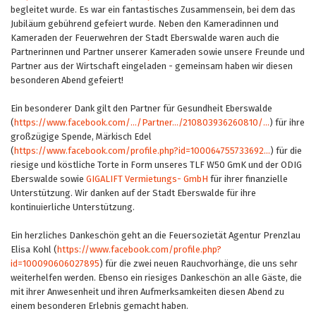
begleitet wurde. Es war ein fantastisches Zusammensein, bei dem das
Jubiläum gebührend gefeiert wurde. Neben den Kameradinnen und
Kameraden der Feuerwehren der Stadt Eberswalde waren auch die
Partnerinnen und Partner unserer Kameraden sowie unsere Freunde und
Partner aus der Wirtschaft eingeladen - gemeinsam haben wir diesen
besonderen Abend gefeiert!
Ein besonderer Dank gilt den Partner für Gesundheit Eberswalde
(
https://www.facebook.com/.../Partner.../210803936260810/...
) für ihre
großzügige Spende, Märkisch Edel
(
https://www.facebook.com/profile.php?id=100064755733692...
) für die
riesige und köstliche Torte in Form unseres TLF W50 GmK und der ODIG
Eberswalde sowie
GIGALIFT Vermietungs- GmbH
für ihrer finanzielle
Unterstützung. Wir danken auf der Stadt Eberswalde für ihre
kontinuierliche Unterstützung.
Ein herzliches Dankeschön geht an die Feuersozietät Agentur Prenzlau
Elisa Kohl (
https://www.facebook.com/profile.php?
id=100090606027895
) für die zwei neuen Rauchvorhänge, die uns sehr
weiterhelfen werden. Ebenso ein riesiges Dankeschön an alle Gäste, die
mit ihrer Anwesenheit und ihren Aufmerksamkeiten diesen Abend zu
einem besonderen Erlebnis gemacht haben.