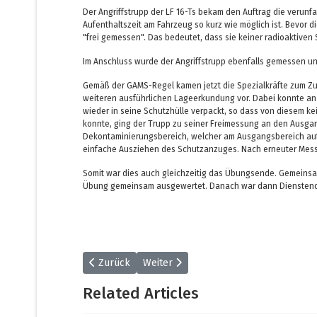
Der Angriffstrupp der LF 16-Ts bekam den Auftrag die verun
Aufenthaltszeit am Fahrzeug so kurz wie möglich ist. Bevor
"frei gemessen". Das bedeutet, dass sie keiner radioaktive
Im Anschluss wurde der Angriffstrupp ebenfalls gemessen u
Gemäß der GAMS-Regel kamen jetzt die Spezialkräfte zum Zu
weiteren ausführlichen Lageerkundung vor. Dabei konnte an 
wieder in seine Schutzhülle verpackt, so dass von diesem k
konnte, ging der Trupp zu seiner Freimessung an den Ausgan
Dekontaminierungsbereich, welcher am Ausgangsbereich aufg
einfache Ausziehen des Schutzanzuges. Nach erneuter Mess
Somit war dies auch gleichzeitig das Übungsende. Gemeinsam
Übung gemeinsam ausgewertet. Danach war dann Diensten
Vorheriger Beitrag: Wochenbeitrag 48/2025
Nächster Beitrag: Wochenbeitrag 46/2
Zurück
Weiter
Related Articles