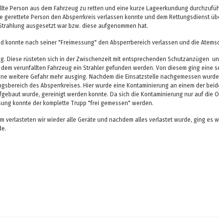
fallte Person aus dem Fahrzeug zu retten und eine kurze Lageerkundung durchzufüh
 die gerettete Person den Absperrkreis verlassen konnte und dem Rettungsdienst 
n Strahlung ausgesetzt war bzw. diese aufgenommen hat.
nd konnte nach seiner "Freimessung" den Absperrbereich verlassen und die Atem
g. Diese rüsteten sich in der Zwischenzeit mit entsprechenden Schutzanzügen u
dem verunfallten Fahrzeug ein Strahler gefunden werden. Von diesem ging eine se
eine weitere Gefahr mehr ausging. Nachdem die Einsatzstelle nachgemessen wurde
gsbereich des Absperrkreises. Hier wurde eine Kontaminierung an einem der beide
ebaut wurde, gereinigt werden konnte. Da sich die Kontaminierung nur auf die O
ung konnte der komplette Trupp "frei gemessen" werden.
 verlasteten wir wieder alle Geräte und nachdem alles verlastet wurde, ging es 
de.
025