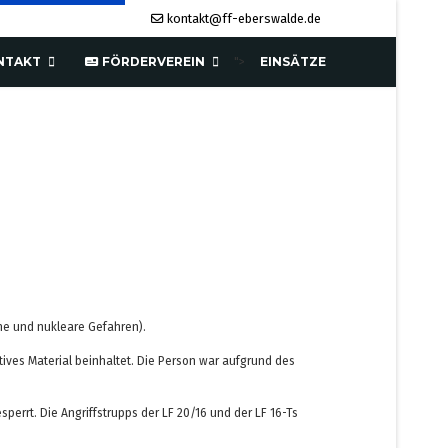
kontakt@ff-eberswalde.de
NTAKT
FÖRDERVEREIN
EINSÄTZE
">
he und nukleare Gefahren).
ives Material beinhaltet. Die Person war aufgrund des
rrt. Die Angriffstrupps der LF 20/16 und der LF 16-Ts