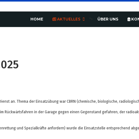
HOME
AKTUELLES
ÜBER UNS
KO
">
2025
enst an. Thema der Einsatzübung war CBRN (chemische, biologische, radiologisc
beim Rückwärtsfahren in der Garage gegen einen Gegenstand gefahren, der radioakt
.
ettung und Spezialkräfte anfordern) wurde die Einsatzstelle entsprechend abgespe