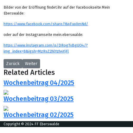
Bilder von der Eröffnung findet ihr auf der Facebookseite Mein
Eberswalde:
https://www.facebook.com/share/16pFupXmNd/
oder auf der Instagramseite mein.eberswalde:
https://www.instagram.com/p/DRogTvBgUO4/?
img_index=8&igsh=MzRsZ2hlYzh4YjFl
Vorheriger Beitrag: Wochenbeitrag 49/2025
Nächster Beitrag: Wochenbeitrag 47/2025
Zurück
Weiter
Related Articles
Wochenbeitrag 04/2025
Previous
Next
Wochenbeitrag 03/2025
Previous
Next
Wochenbeitrag 02/2025
Copyright © 2024 FF Eberswalde