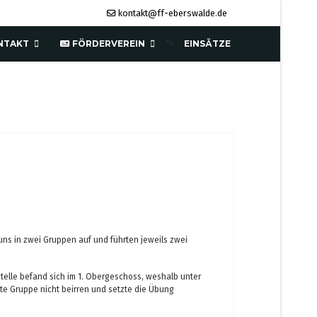
kontakt@ff-eberswalde.de
NTAKT
FÖRDERVEREIN
EINSÄTZE
">
uns in zwei Gruppen auf und führten jeweils zwei
lle befand sich im 1. Obergeschoss, weshalb unter
ste Gruppe nicht beirren und setzte die Übung