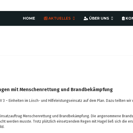
HOME
AKTUELLES
ÜBER UNS
KO
ungen mit Menschenrettung und Brandbekämpfung
 – Einheiten im Lösch- und Hilfeleistungseinsatz auf dem Plan. Dazu teilten wir 
 Einsatzauftrag Menschenrettung und Brandbekämpfung. Die angenommene Brandste
racht werden musste. Trotz plötzlich einsetzendem Regen mit Hagel ließ sich die er
ld.