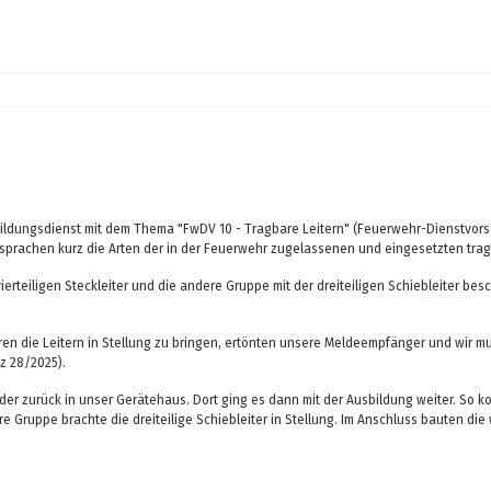
ldungsdienst mit dem Thema "FwDV 10 - Tragbare Leitern" (Feuerwehr-Dienstvorschr
sprachen kurz die Arten der in der Feuerwehr zugelassenen und eingesetzten trag
ierteiligen Steckleiter und die andere Gruppe mit der dreiteiligen Schiebleiter be
en die Leitern in Stellung zu bringen, ertönten unsere Meldeempfänger und wir mu
z 28/2025).
r zurück in unser Gerätehaus. Dort ging es dann mit der Ausbildung weiter. So konn
e Gruppe brachte die dreiteilige Schiebleiter in Stellung. Im Anschluss bauten die 